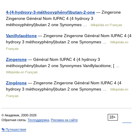
4-(4-hydroxy-3-méthoxyphényl)butan-2-one
— Zingerone
Zingerone Général Nom IUPAC 4 (4 hydroxy 3
méthoxyphényl)butan 2 one Synonymes …
Wikipédia en Français
Vanillylacétone
— Zingerone Zingerone Général Nom IUPAC 4 (4
hydroxy 3 méthoxyphényl)butan 2 one Synonymes …
Wikipédia en
Français
Zingerone
— Général Nom IUPAC 4 (4 hydroxy 3
méthoxyphényl)butan 2 one Synonymes Vanillylacétone; [ …
Wikipédia en Français
Zingérone
— Zingerone Zingerone Général Nom IUPAC 4 (4
hydroxy 3 méthoxyphényl)butan 2 one Synonymes …
Wikipédia en
Français
© Академик, 2000-2026
18+
Обратная связь:
Техподдержка
,
Реклама на сайте
👣 Путешествия