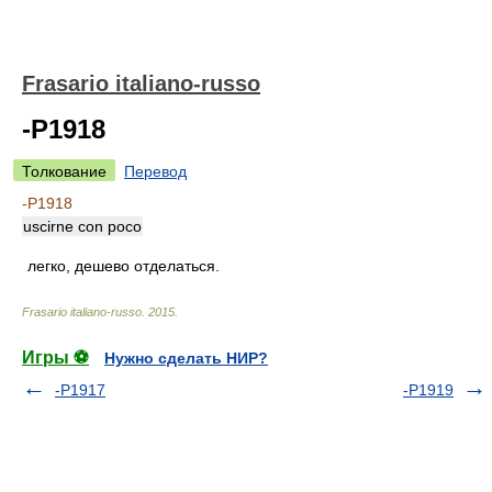
Frasario italiano-russo
-P1918
Толкование
Перевод
-P1918
uscirne con poco
легко, дешево отделаться.
Frasario italiano-russo
.
2015
.
Игры ⚽
Нужно сделать НИР?
-P1917
-P1919