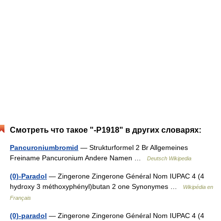
Смотреть что такое "-P1918" в других словарях:
Pancuroniumbromid
— Strukturformel 2 Br Allgemeines
Freiname Pancuronium Andere Namen …
Deutsch Wikipedia
(0)-Paradol
— Zingerone Zingerone Général Nom IUPAC 4 (4
hydroxy 3 méthoxyphényl)butan 2 one Synonymes …
Wikipédia en
Français
(0)-paradol
— Zingerone Zingerone Général Nom IUPAC 4 (4